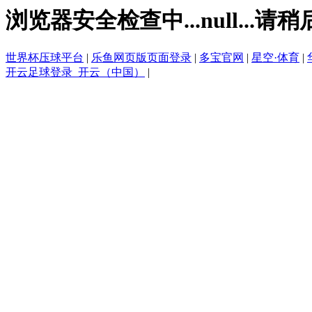
浏览器安全检查中...null...请稍
世界杯压球平台
|
乐鱼网页版页面登录
|
多宝官网
|
星空·体育
|
开云足球登录_开云（中国）
|