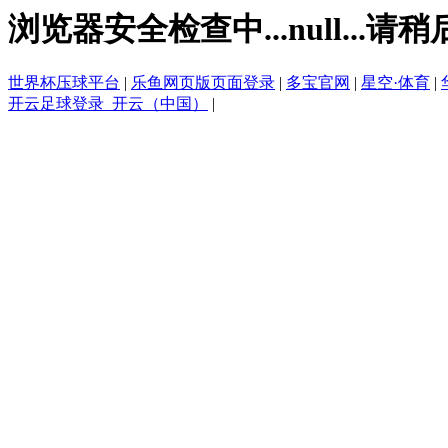
浏览器安全检查中...null...请稍
世界杯压球平台
|
乐鱼网页版页面登录
|
多宝官网
|
星空·体育
|
开云足球登录_开云（中国）
|