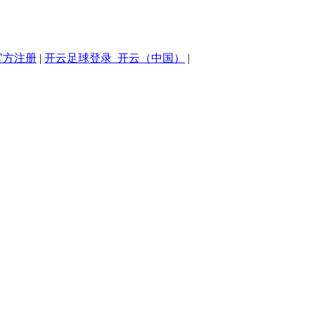
官方注册
|
开云足球登录_开云（中国）
|