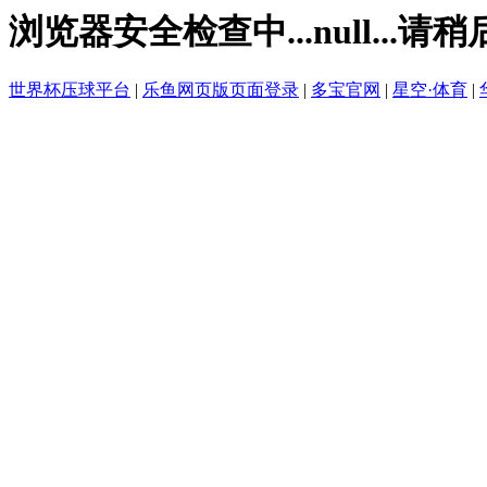
浏览器安全检查中...null...请稍
世界杯压球平台
|
乐鱼网页版页面登录
|
多宝官网
|
星空·体育
|